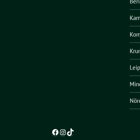
Ber
Kam
Kom
Kru
Lei
Min
Nörd
Facebook
Instagram
TikTok