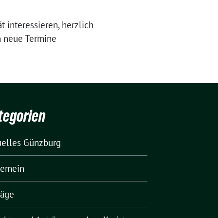
t interessieren, herzlich
h neue Termine
tegorien
uelles Günzburg
gemein
räge