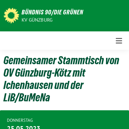
Weiter
zum
BÜNDNIS 90/DIE GRÜNEN
Inhalt
KV GÜNZBURG
Gemeinsamer Stammtisch von
OV Günzburg-Kötz mit
Ichenhausen und der
LiB/BuMeNa
DONNERSTAG
25.05.2023