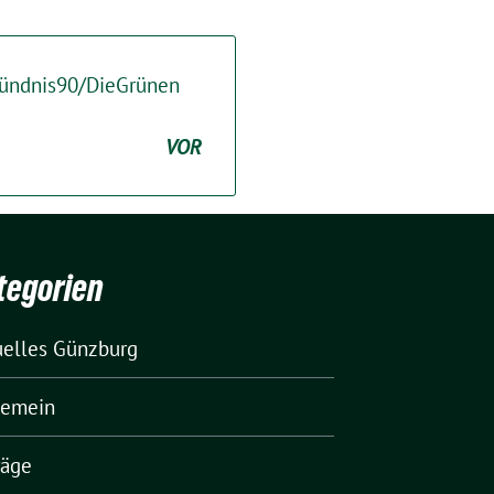
Bündnis90/DieGrünen
VOR
tegorien
uelles Günzburg
gemein
räge