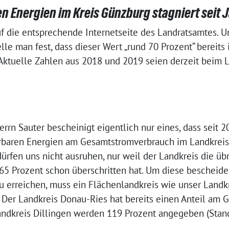
n Energien im Kreis Günzburg stagniert seit 
uf die entsprechende Internetseite des Landratsamtes. U
lle man fest, dass dieser Wert „rund 70 Prozent“ bereits 
 Aktuelle Zahlen aus 2018 und 2019 seien derzeit beim 
rn Sauter bescheinigt eigentlich nur eines, dass seit 20
baren Energien am Gesamtstromverbrauch im Landkreis 
dürfen uns nicht ausruhen, nur weil der Landkreis die übr
65 Prozent schon überschritten hat. Um diese bescheid
u erreichen, muss ein Flächenlandkreis wie unser Land
“ Der Landkreis Donau-Ries hat bereits einen Anteil am
Landkreis Dillingen werden 119 Prozent angegeben (Stan