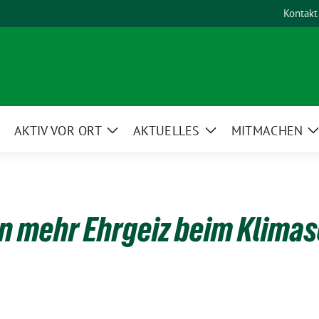
Kontakt
AKTIV VOR ORT
AKTUELLES
MITMACHEN
eige
Zeige
Zeige
Untermenü
Untermenü
Untermenü
n mehr Ehrgeiz beim Klima