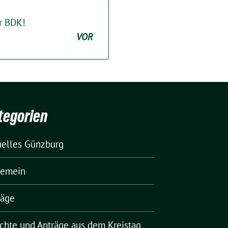
r BDK!
VOR
tegorien
uelles Günzburg
gemein
räge
ichte und Anträge aus dem Kreistag