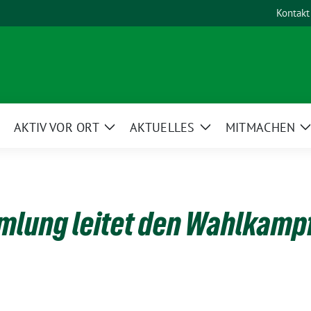
Kontakt
AKTIV VOR ORT
AKTUELLES
MITMACHEN
eige
Zeige
Zeige
Untermenü
Untermenü
Untermenü
lung leitet den Wahlkampf