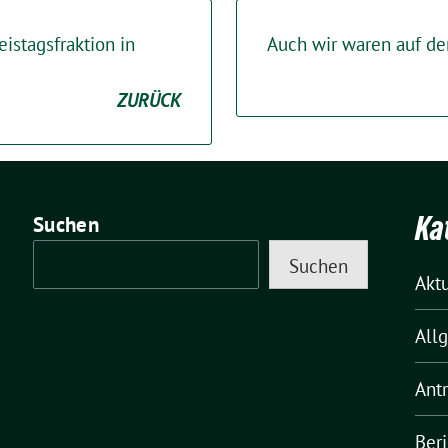
istagsfraktion in
Auch wir waren auf de
ZURÜCK
Ka
Suchen
Suchen
Akt
All
Ant
Ber