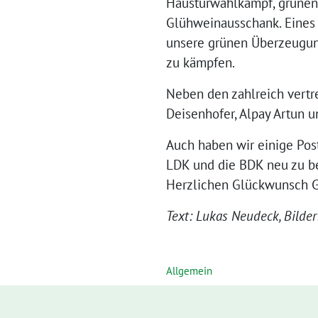
Haustürwahlkampf, grünen 
Glühweinausschank. Eines h
unsere grünen Überzeugung
zu kämpfen.
Neben den zahlreich vertr
Deisenhofer, Alpay Artun 
Auch haben wir einige Post
LDK und die BDK neu zu be
Herzlichen Glückwunsch Ga
Text: Lukas Neudeck, Bilde
Allgemein