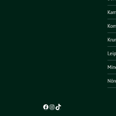
Kam
Kom
Kru
Lei
Min
Nörd
Facebook
Instagram
TikTok