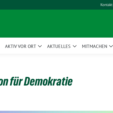
Kontakt
AKTIV VOR ORT
AKTUELLES
MITMACHEN
eige
Zeige
Zeige
Untermenü
Untermenü
Untermenü
on für Demokratie