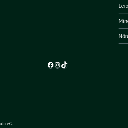
Lei
Min
Nörd
Facebook
Instagram
TikTok
ado eG
.