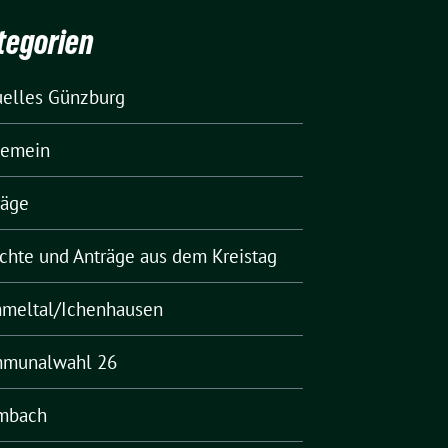
tegorien
uelles Günzburg
gemein
räge
ichte und Anträge aus dem Kreistag
meltal/Ichenhausen
munalwahl 26
mbach