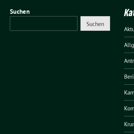
Ka
Suchen
Suchen
Akt
All
Ant
Ber
Kam
Kom
Kru