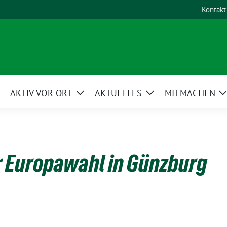
Kontakt
AKTIV VOR ORT
AKTUELLES
MITMACHEN
eige
Zeige
Zeige
Untermenü
Untermenü
Untermenü
r Europawahl in Günzburg