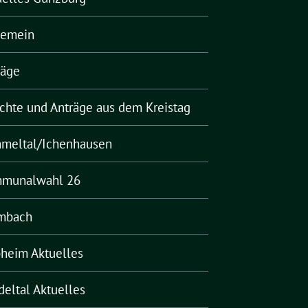
gemein
räge
ichte und Anträge aus dem Kreistag
meltal/Ichenhausen
munalwahl 26
mbach
pheim Aktuelles
deltal Aktuelles