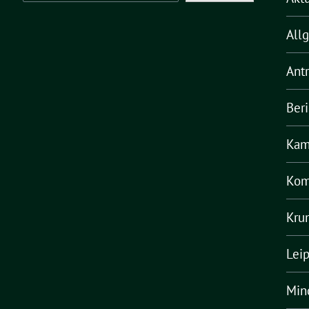
All
Ant
Ber
Kam
Kom
Kru
Lei
Min