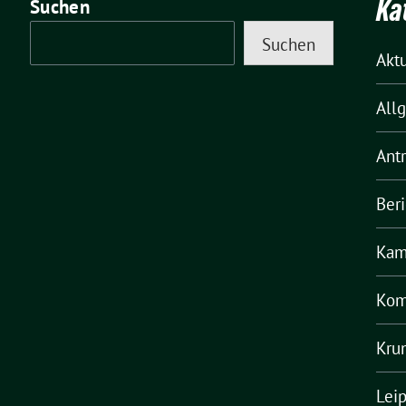
Ka
Suchen
Suchen
Akt
All
Ant
Ber
Kam
Kom
Kru
Lei