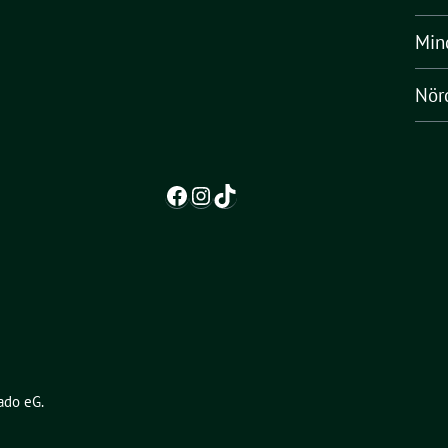
Min
Nörd
Facebook
Instagram
TikTok
ado eG
.