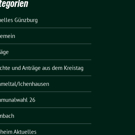
tegorien
uelles Günzburg
gemein
räge
ichte und Anträge aus dem Kreistag
meltal/Ichenhausen
munalwahl 26
mbach
pheim Aktuelles