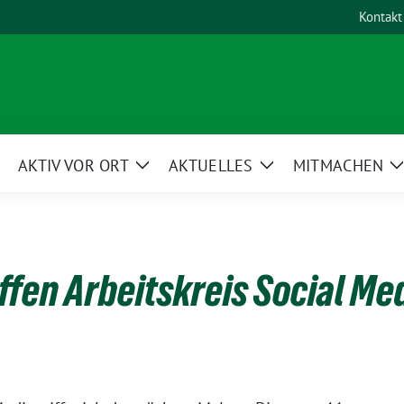
Kontakt
AKTIV VOR ORT
AKTUELLES
MITMACHEN
eige
Zeige
Zeige
Untermenü
Untermenü
Untermenü
ffen Arbeitskreis Social Me