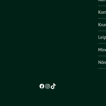
Kom
Kru
Lei
Min
Nörd
Facebook
Instagram
TikTok