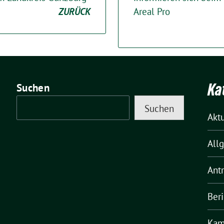
ZURÜCK
Areal Pro
Ka
Suchen
Suchen
Akt
All
Ant
Ber
Kam