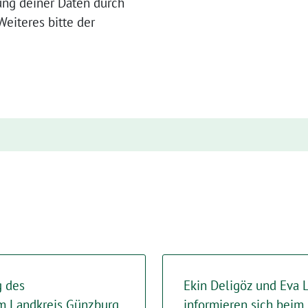
ung deiner Daten durch
eiteres bitte der
g des
Ekin Deligöz und Eva 
m Landkreis Günzburg
informieren sich beim