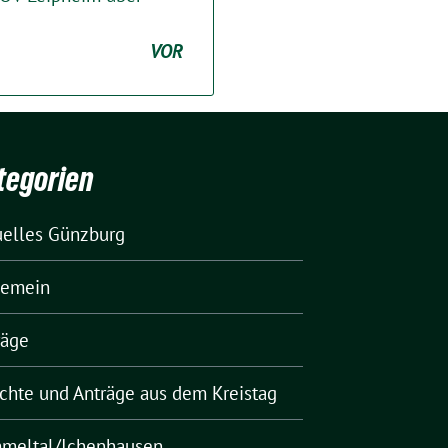
VOR
tegorien
uelles Günzburg
gemein
räge
ichte und Anträge aus dem Kreistag
meltal/Ichenhausen