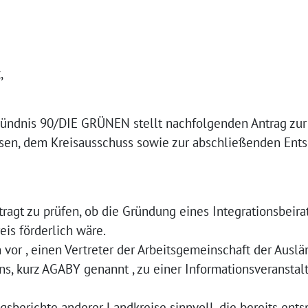
,
 Bündnis 90/DIE GRÜNEN stellt nachfolgenden Antrag zur
en, dem Kreisausschuss sowie zur abschließenden Ents
ragt zu prüfen, ob die Gründung eines Integrationsbeirat
is förderlich wäre.
n vor , einen Vertreter der Arbeitsgemeinschaft der Auslä
rns, kurz AGABY genannt , zu einer Informationsveransta
gsberichte anderer Landkreise sinnvoll, die bereits ent