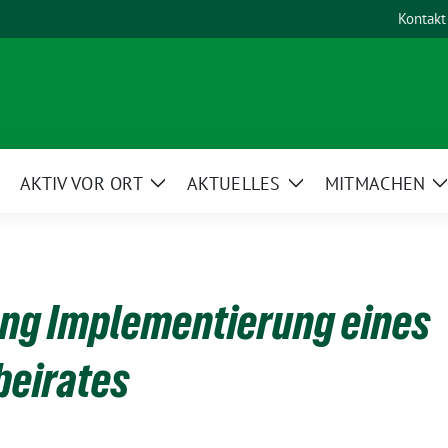
Kontakt
AKTIV VOR ORT
AKTUELLES
MITMACHEN
eige
Zeige
Zeige
Untermenü
Untermenü
Untermenü
ung Implementierung eines
beirates